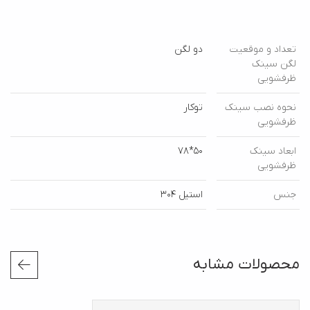
تعداد و موقعیت
دو لگن
لگن سینک
ظرفشویی
نحوه نصب سینک
توکار
ظرفشویی
ابعاد سینک
50*78
ظرفشویی
جنس
استیل 304
محصولات مشابه