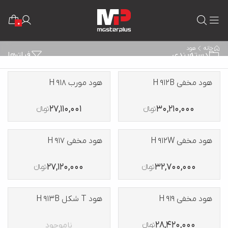
0
خانه
هود
دسته‌بندی
فیلترها
هود مخفی H 912B
هود مورب H 918
27,110,001
30,210,000
تومانءءء
تومانءءء
هود مخفی H 912W
هود مخفی H 917
27,120,000
32,700,000
تومانءءء
تومانءءء
هود مخفی H 919
هود T شکل H 913B
28,420,000
ناموجود
تومانءءء