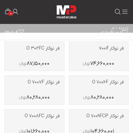
0
خانه
فر
دسته‌بندی
فیلترها
فر توکار 7001f
فر توکار O 302FC
87,150,000
74,660,000
تومانءءء
تومانءءء
فر توکار O 7006F
فر توکار O 7007F
80,280,000
80,280,000
تومانءءء
تومانءءء
فر توکار O 7009FCP
فر توکار O 7008FC
101,660,000
104,660,001
تومانءءء
تومانءءء