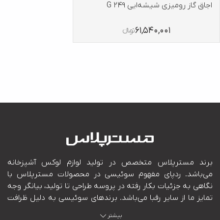
اجاق گاز رومیزی شیشه‌ایی G 249
61,540,001
تومانءءء
بیشتر