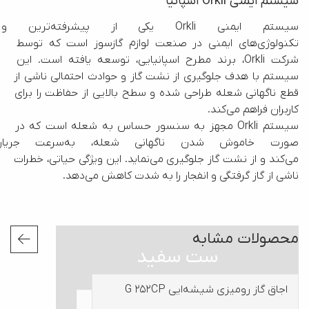
سیستم ایمنی Orkli اسپانیا
سیستم ایمنی Orkli یکی
تکنولوژی‌های ایمنی در صنعت لوازم گازسوز است که توسط 
شرکت Orkli، برند مطرح اسپانیایی، توسعه یافته است. این 
سیستم با هدف جلوگیری از نشت گاز و حوادث احتمالی ناشی از 
قطع ناگهانی شعله طراحی شده و سطح بالایی از حفاظت را برای 
سیستم Orkli مجهز به سنسور حساس به شعله است که در 
صورت خاموش شدن ناگهانی 
می‌کند و از نشت گاز جلوگیری می‌نماید. این ویژگی حیاتی، خطرات 
ناشی از گاز گرفتگی و انفجار را به شدت کاهش می‌دهد.
محصولات مشابه
ست سفید
اجاق گاز رومیزی شیشه‌ایی G 252CP
هود مخفی H 912W